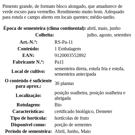
Pimento grande, de formato bloco alongado, que amadurece de
verde escuro para vermelho. Rendimento muito bom. Adequado
para estufa e campo aberto em locais quentes; médio-tardio.
Época de sementeira (clima continental):
abril, maio, junho
Colheita:
julho, agosto, setembro
Art.-N.º:
RS-Pa-11
Conteúdo:
1 Embalagem
EAN:
9120003552892
Fabricante N.º:
Pa11
sementeira direta, estufa fria e estufa,
Local de cultivo:
sementeira antecipada
O conteúdo é suficiente
30 plantas
para aprox.:
posição soalheira, posição soalheira e
Localização:
abrigada
Rotulagem:
Bio
Características:
certificado biológico, Demeter
Tipo de hortícola:
hortícolas de fruto
Disponível como:
porção de sementes
Período de sementeira:
Abril, Junho, Maio