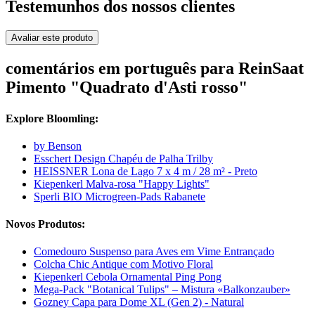
Testemunhos dos nossos clientes
Avaliar este produto
comentários em português para ReinSaat
Pimento "Quadrato d'Asti rosso"
Explore Bloomling:
by Benson
Esschert Design Chapéu de Palha Trilby
HEISSNER Lona de Lago 7 x 4 m / 28 m² - Preto
Kiepenkerl Malva-rosa "Happy Lights"
Sperli BIO Microgreen-Pads Rabanete
Novos Produtos:
Comedouro Suspenso para Aves em Vime Entrançado
Colcha Chic Antique com Motivo Floral
Kiepenkerl Cebola Ornamental Ping Pong
Mega-Pack "Botanical Tulips" – Mistura «Balkonzauber»
Gozney Capa para Dome XL (Gen 2) - Natural