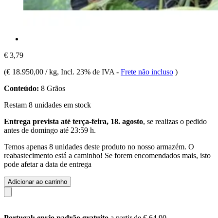
€ 3,79
(
€ 18.950,00 / kg
, Incl. 23% de IVA
-
Frete não incluso
)
Conteúdo:
8 Grãos
Restam 8 unidades em stock
Entrega prevista até terça-feira, 18. agosto
, se realizas o pedido
antes de
domingo até 23:59 h
.
Temos apenas 8 unidades deste produto no nosso armazém. O
reabastecimento está a caminho! Se forem encomendados mais, isto
pode afetar a data de entrega
Adicionar ao carrinho
Portugal: envio padrão gratuito
a partir de € 64,90