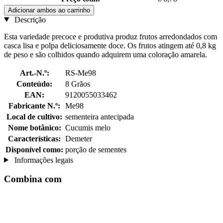
Adicionar ambos ao carrinho
Descrição
Esta variedade precoce e produtiva produz frutos arredondados com
casca lisa e polpa deliciosamente doce. Os frutos atingem até 0,8 kg
de peso e são colhidos quando adquirem uma coloração amarela.
Art.-N.º:
RS-Me98
Conteúdo:
8 Grãos
EAN:
9120055033462
Fabricante N.º:
Me98
Local de cultivo:
sementeira antecipada
Nome botânico:
Cucumis melo
Características:
Demeter
Disponível como:
porção de sementes
Informações legais
Combina com