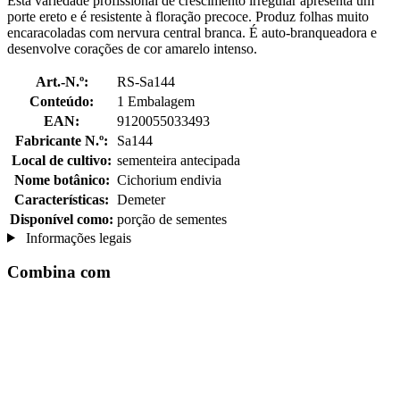
Esta variedade profissional de crescimento irregular apresenta um
porte ereto e é resistente à floração precoce. Produz folhas muito
encaracoladas com nervura central branca. É auto-branqueadora e
desenvolve corações de cor amarelo intenso.
Art.-N.º:
RS-Sa144
Conteúdo:
1 Embalagem
EAN:
9120055033493
Fabricante N.º:
Sa144
Local de cultivo:
sementeira antecipada
Nome botânico:
Cichorium endivia
Características:
Demeter
Disponível como:
porção de sementes
Informações legais
Combina com