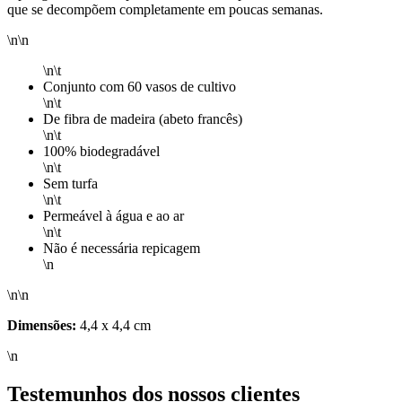
que se decompõem completamente em poucas semanas.
\n\n
\n\t
Conjunto com 60 vasos de cultivo
\n\t
De fibra de madeira (abeto francês)
\n\t
100% biodegradável
\n\t
Sem turfa
\n\t
Permeável à água e ao ar
\n\t
Não é necessária repicagem
\n
\n\n
Dimensões:
4,4 x 4,4 cm
\n
Testemunhos dos nossos clientes