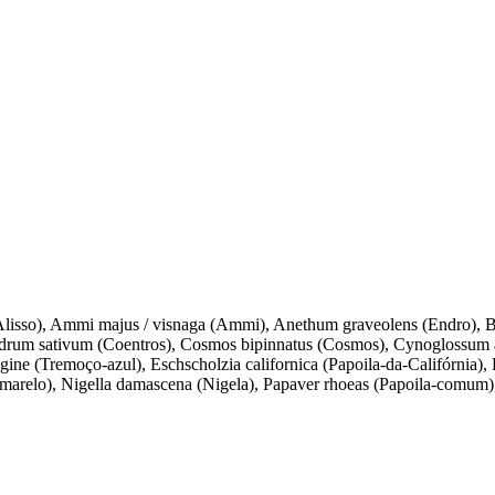
lisso), Ammi majus / visnaga (Ammi), Anethum graveolens (Endro), Bora
iandrum sativum (Coentros), Cosmos bipinnatus (Cosmos), Cynoglossu
ne (Tremoço-azul), Eschscholzia californica (Papoila-da-Califórnia), He
marelo), Nigella damascena (Nigela), Papaver rhoeas (Papoila-comum),