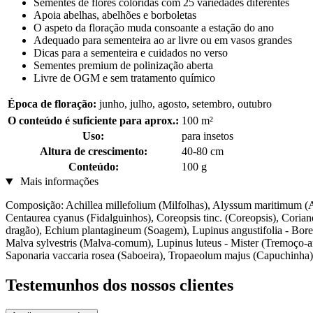
Sementes de flores coloridas com 25 variedades diferentes
Apoia abelhas, abelhões e borboletas
O aspeto da floração muda consoante a estação do ano
Adequado para sementeira ao ar livre ou em vasos grandes
Dicas para a sementeira e cuidados no verso
Sementes premium de polinização aberta
Livre de OGM e sem tratamento químico
Época de floração:
junho, julho, agosto, setembro, outubro
O conteúdo é suficiente para aprox.:
100 m²
Uso:
para insetos
Altura de crescimento:
40-80 cm
Conteúdo:
100 g
Mais informações
Composição: Achillea millefolium (Milfolhas), Alyssum maritimum (A
Centaurea cyanus (Fidalguinhos), Coreopsis tinc. (Coreopsis), Cor
dragão), Echium plantagineum (Soagem), Lupinus angustifolia - Boregi
Malva sylvestris (Malva-comum), Lupinus luteus - Mister (Tremoço-a
Saponaria vaccaria rosea (Saboeira), Tropaeolum majus (Capuchinha)
Testemunhos dos nossos clientes