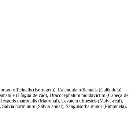
go officinalis (Borragem), Calendula officinalis (Calêndula),
m amabile (Língua-de-cão), Dracocephalum moldavicum (Cabeça-de-
speris matronalis (Matronal), Lavatera trimestris (Malva-real),
 Salvia horminum (Sálvia-anual), Sanguisorba minor (Pimpinela),