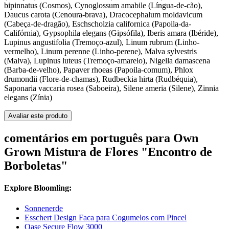
bipinnatus (Cosmos), Cynoglossum amabile (Língua-de-cão),
Daucus carota (Cenoura-brava), Dracocephalum moldavicum
(Cabeça-de-dragão), Eschscholzia californica (Papoila-da-
Califórnia), Gypsophila elegans (Gipsófila), Iberis amara (Ibéride),
Lupinus angustifolia (Tremoço-azul), Linum rubrum (Linho-
vermelho), Linum perenne (Linho-perene), Malva sylvestris
(Malva), Lupinus luteus (Tremoço-amarelo), Nigella damascena
(Barba-de-velho), Papaver rhoeas (Papoila-comum), Phlox
drumondii (Flore-de-chamas), Rudbeckia hirta (Rudbéquia),
Saponaria vaccaria rosea (Saboeira), Silene ameria (Silene), Zinnia
elegans (Zínia)
Avaliar este produto
comentários em português para Own
Grown Mistura de Flores "Encontro de
Borboletas"
Explore Bloomling:
Sonnenerde
Esschert Design Faca para Cogumelos com Pincel
Oase Secure Flow 3000