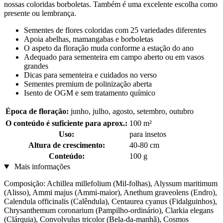
nossas coloridas borboletas. Também é uma excelente escolha como
presente ou lembrança.
Sementes de flores coloridas com 25 variedades diferentes
Apoia abelhas, mamangabas e borboletas
O aspeto da floração muda conforme a estação do ano
Adequado para sementeira em campo aberto ou em vasos
grandes
Dicas para sementeira e cuidados no verso
Sementes premium de polinização aberta
Isento de OGM e sem tratamento químico
Época de floração:
junho, julho, agosto, setembro, outubro
O conteúdo é suficiente para aprox.:
100 m²
Uso:
para insetos
Altura de crescimento:
40-80 cm
Conteúdo:
100 g
Mais informações
Composição: Achillea millefolium (Mil-folhas), Alyssum maritimum
(Alisso), Ammi majus (Ammi-maior), Anethum graveolens (Endro),
Calendula officinalis (Calêndula), Centaurea cyanus (Fidalguinhos),
Chrysanthemum coronarium (Pampilho-ordinário), Clarkia elegans
(Clárquia), Convolvulus tricolor (Bela-da-manhã), Cosmos