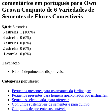
comentários em português para Own
Grown Conjunto de 6 Variedades de
Sementes de Flores Comestíveis
5,0
de 5 estrelas
5 estrelas
1
(100%)
4 estrelas
0
(0%)
3 estrelas
0
(0%)
2 estrelas
0
(0%)
1 estrela
0
(0%)
1
avaliação
Não há depoimentos disponíveis.
Categorias populares:
Pequenos presentes para os amantes da jardinagem
Pequenos presentes para homens apaixonados por jardinagem
Sementes selecionadas para oferecer
Conjuntos sustentáveis de sementes e para cultivo
Conjuntos de presente sustentáveis