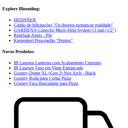
Explore Bloomling:
HEISSNER
Cartão de felicitações "Os desejos tornam-se realidade"
GARDENA Conector Micro-Drip-System 13 mm (1/2")
ReinSaat Aneto - Pitt
Kiepenkerl Pera-melão "Pepino"
Novos Produtos:
IB Laursen Lanterna com Acabamento Cinzento
IB Laursen Vaso em Vime Entrançado
Gozney Dome XL (Gen 2) Neo Arch - Black
Gozney Roda para Cortar Pizza
Gozney Faca Basculante para Pizza