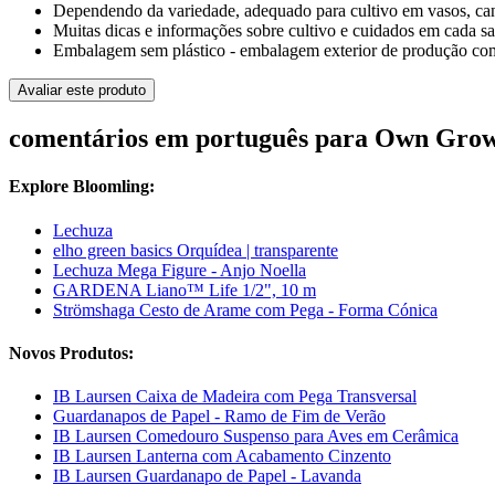
Dependendo da variedade, adequado para cultivo em vasos, cante
Muitas dicas e informações sobre cultivo e cuidados em cada s
Embalagem sem plástico - embalagem exterior de produção com
Avaliar este produto
comentários em português para Own Grown
Explore Bloomling:
Lechuza
elho green basics Orquídea | transparente
Lechuza Mega Figure - Anjo Noella
GARDENA Liano™ Life 1/2", 10 m
Strömshaga Cesto de Arame com Pega - Forma Cónica
Novos Produtos:
IB Laursen Caixa de Madeira com Pega Transversal
Guardanapos de Papel - Ramo de Fim de Verão
IB Laursen Comedouro Suspenso para Aves em Cerâmica
IB Laursen Lanterna com Acabamento Cinzento
IB Laursen Guardanapo de Papel - Lavanda