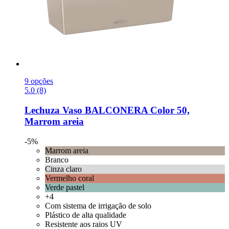
9 opções
5.0 (8)
Lechuza
Vaso BALCONERA Color 50,
Marrom areia
-5%
Marrom areia
Branco
Cinza claro
Vermelho coral
Verde pastel
+4
Com sistema de irrigação de solo
Plástico de alta qualidade
Resistente aos raios UV