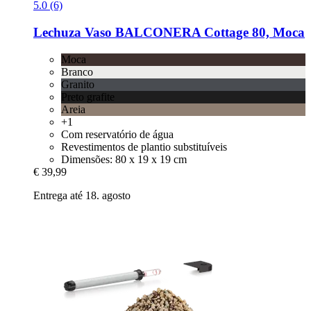
5.0 (6)
Lechuza
Vaso BALCONERA Cottage 80, Moca
Moca
Branco
Granito
Preto grafite
Areia
+1
Com reservatório de água
Revestimentos de plantio substituíveis
Dimensões: 80 x 19 x 19 cm
€ 39,99
Entrega até 18. agosto