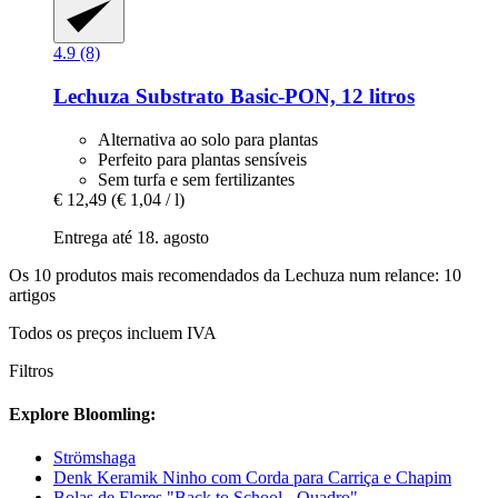
4.9 (8)
Lechuza
Substrato Basic-​PON, 12 litros
Alternativa ao solo para plantas
Perfeito para plantas sensíveis
Sem turfa e sem fertilizantes
€ 12,49
(€ 1,04 / l)
Entrega até 18. agosto
Os 10 produtos mais recomendados da Lechuza num relance: 10
artigos
Todos os preços incluem IVA
Filtros
Explore Bloomling:
Strömshaga
Denk Keramik Ninho com Corda para Carriça e Chapim
Bolas de Flores "Back to School - Quadro"