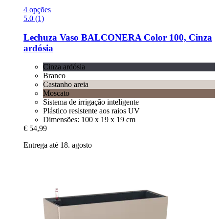
4 opções
5.0 (1)
Lechuza
Vaso BALCONERA Color 100, Cinza
ardósia
Cinza ardósia
Branco
Castanho areia
Moscato
Sistema de irrigação inteligente
Plástico resistente aos raios UV
Dimensões: 100 x 19 x 19 cm
€ 54,99
Entrega até 18. agosto