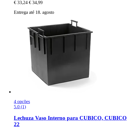
€ 33,24
€ 34,99
Entrega até 18. agosto
4 opções
5.0 (1)
Lechuza
Vaso Interno para CUBICO, CUBICO
22