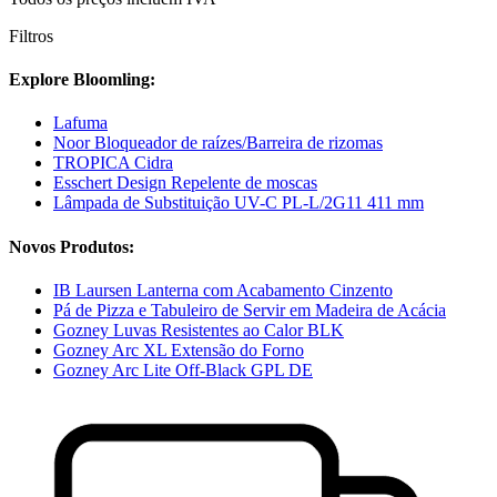
Filtros
Explore Bloomling:
Lafuma
Noor Bloqueador de raízes/Barreira de rizomas
TROPICA Cidra
Esschert Design Repelente de moscas
Lâmpada de Substituição UV-C PL-L/2G11 411 mm
Novos Produtos:
IB Laursen Lanterna com Acabamento Cinzento
Pá de Pizza e Tabuleiro de Servir em Madeira de Acácia
Gozney Luvas Resistentes ao Calor BLK
Gozney Arc XL Extensão do Forno
Gozney Arc Lite Off-Black GPL DE