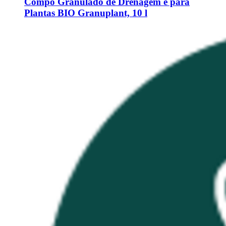
Compo
Granulado de Drenagem e para
Plantas BIO Granuplant, 10 l