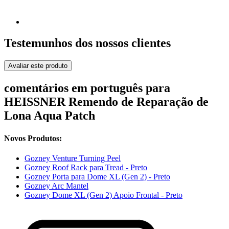
Testemunhos dos nossos clientes
Avaliar este produto
comentários em português para
HEISSNER Remendo de Reparação de
Lona Aqua Patch
Novos Produtos:
Gozney Venture Turning Peel
Gozney Roof Rack para Tread - Preto
Gozney Porta para Dome XL (Gen 2) - Preto
Gozney Arc Mantel
Gozney Dome XL (Gen 2) Apoio Frontal - Preto