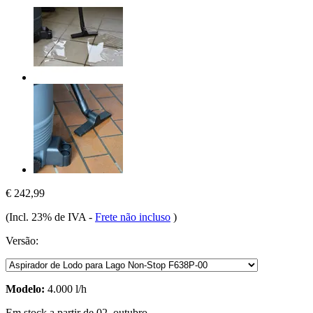
€ 242,99
(Incl. 23% de IVA
-
Frete não incluso
)
Versão:
Modelo:
4.000 l/h
Em stock a partir de 02. outubro