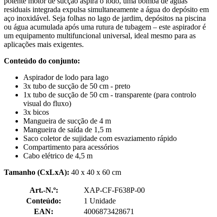
potente motor de sucção aspira o lodo, uma bomba de águas
residuais integrada expulsa simultaneamente a água do depósito em
aço inoxidável. Seja folhas no lago de jardim, depósitos na piscina
ou água acumulada após uma rutura de tubagem – este aspirador é
um equipamento multifuncional universal, ideal mesmo para as
aplicações mais exigentes.
Conteúdo do conjunto:
Aspirador de lodo para lago
3x tubo de sucção de 50 cm - preto
1x tubo de sucção de 50 cm - transparente (para controlo
visual do fluxo)
3x bicos
Mangueira de sucção de 4 m
Mangueira de saída de 1,5 m
Saco coletor de sujidade com esvaziamento rápido
Compartimento para acessórios
Cabo elétrico de 4,5 m
Tamanho (CxLxA):
40 x 40 x 60 cm
Art.-N.º:
XAP-CF-F638P-00
Conteúdo:
1 Unidade
EAN:
4006873428671