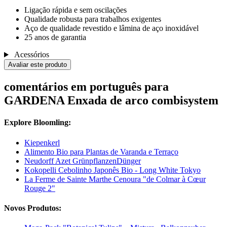
Ligação rápida e sem oscilações
Qualidade robusta para trabalhos exigentes
Aço de qualidade revestido e lâmina de aço inoxidável
25 anos de garantia
Acessórios
Avaliar este produto
comentários em português para
GARDENA Enxada de arco combisystem
Explore Bloomling:
Kiepenkerl
Alimento Bio para Plantas de Varanda e Terraço
Neudorff Azet GrünpflanzenDünger
Kokopelli Cebolinho Japonês Bio - Long White Tokyo
La Ferme de Sainte Marthe Cenoura "de Colmar à Cœur
Rouge 2"
Novos Produtos: