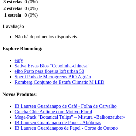
3 estrelas
0
(0%)
2 estrelas
0
(0%)
1 estrela
0
(0%)
1
avaliação
Não há depoimentos disponíveis.
Explore Bloomling:
eufy
Sativa Ervas Bios "Cebolinha-chinesa"
elho Prato para floreira loft urban 50
Sperli Pads de Microgreens BIO Agrião
Romberg Conjunto de Estufa Climatic M LED
Novos Produtos:
IB Laursen Guardanapo de Café - Folha de Carvalho
Colcha Chic Antique com Motivo Floral
Mega-Pack "Botanical Tulips" – Mistura «Balkonzauber»
IB Laursen Guardanapo de Papel - Abóboras
IB Laursen Guardanapos de Papel - Coroa de Outono