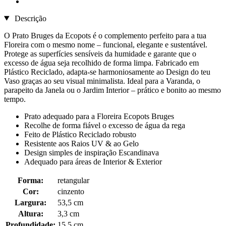
Descrição
O Prato Bruges da Ecopots é o complemento perfeito para a tua
Floreira com o mesmo nome – funcional, elegante e sustentável.
Protege as superfícies sensíveis da humidade e garante que o
excesso de água seja recolhido de forma limpa. Fabricado em
Plástico Reciclado, adapta-se harmoniosamente ao Design do teu
Vaso graças ao seu visual minimalista. Ideal para a Varanda, o
parapeito da Janela ou o Jardim Interior – prático e bonito ao mesmo
tempo.
Prato adequado para a Floreira Ecopots Bruges
Recolhe de forma fiável o excesso de água da rega
Feito de Plástico Reciclado robusto
Resistente aos Raios UV & ao Gelo
Design simples de inspiração Escandinava
Adequado para áreas de Interior & Exterior
Forma:
retangular
Cor:
cinzento
Largura:
53,5 cm
Altura:
3,3 cm
Profundidade:
15,5 cm