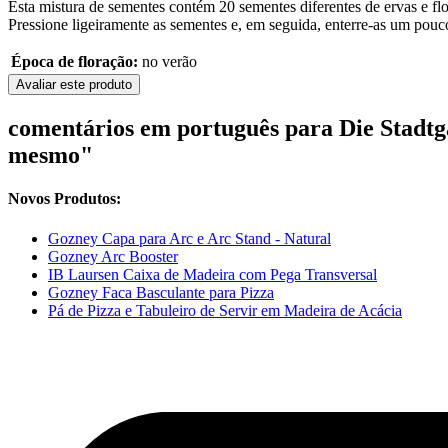
Esta mistura de sementes contém 20 sementes diferentes de ervas e flo
Pressione ligeiramente as sementes e, em seguida, enterre-as um pouc
Época de floração:
no verão
Avaliar este produto
comentários em português para Die Stadtgä
mesmo"
Novos Produtos:
Gozney Capa para Arc e Arc Stand - Natural
Gozney Arc Booster
IB Laursen Caixa de Madeira com Pega Transversal
Gozney Faca Basculante para Pizza
Pá de Pizza e Tabuleiro de Servir em Madeira de Acácia