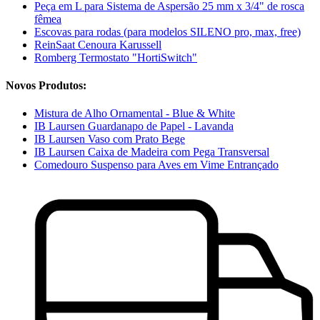
Peça em L para Sistema de Aspersão 25 mm x 3/4" de rosca
fêmea
Escovas para rodas (para modelos SILENO pro, max, free)
ReinSaat Cenoura Karussell
Romberg Termostato "HortiSwitch"
Novos Produtos:
Mistura de Alho Ornamental - Blue & White
IB Laursen Guardanapo de Papel - Lavanda
IB Laursen Vaso com Prato Bege
IB Laursen Caixa de Madeira com Pega Transversal
Comedouro Suspenso para Aves em Vime Entrançado