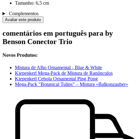
Tamanho: 6,5 cm
Complementos
Avaliar este produto
comentários em português para by
Benson Conector Trio
Novos Produtos:
Mistura de Alho Ornamental - Blue & White
Kiepenkerl Mega-Pack de Mistura de Ranúnculos
Kiepenkerl Cebola Ornamental Ping Pong
Mega-Pack "Botanical Tulips" – Mistura «Balkonzauber»