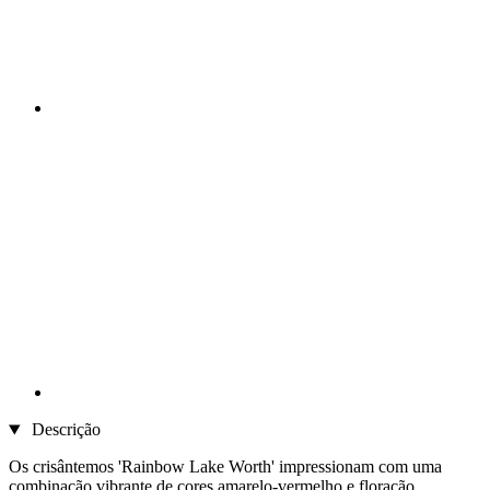
Descrição
Os crisântemos 'Rainbow Lake Worth' impressionam com uma
combinação vibrante de cores amarelo-vermelho e floração