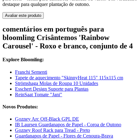
destaque para qualquer plantação de outono.
Avaliar este produto
comentários em português para
bloomling Crisântemos 'Rainbow
Carousel' - Roxo e branco, conjunto de 4
Explore Bloomling:
Franchi Sementi
Tapete de aquecimento "SkinnyHeat 115" 115x115 cm
Strömshaga Molas de Roupa 10 Unidades
Esschert Design Suporte para Plantas
ReinSaat Tomate "Jani"
Novos Produtos:
Gozney Arc Off-Black GPL DE
IB Laursen Guardanapos de Papel - Coroa de Outono
Gozney Roof Rack para Tread - Preto
Guardanapos de Papel - Flores de Cenoura-Brava