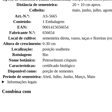
Distância de sementeira:
20 × 10 cm aprox.
Colheita:
maio, junho, julho, agos
Art.-N.º:
AS-5665
Conteúdo:
1 Embalagem
EAN:
9001415656654
Fabricante N.º:
656654
Local de cultivo:
sementeira direta, vasos, taças e floreiras (ex
Altura de crescimento:
0-30 cm
Localização:
posição soalheira
Rotulagem:
Bio
Nome botânico:
Petroselinum crispum
Características:
certificado biológico
Disponível como:
porção de sementes
Período de sementeira:
Abril, Julho, Junho, Março, Maio
Informações legais
Combina com