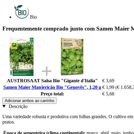
Bio
Frequentemente comprado junto com Samen Maier Ma
AUSTROSAAT Salsa Bio "Gigante d'Italia"
€ 3,69
Samen Maier Manjericão Bio "Genovês", 1,20 g
€ 1,99
(€ 1.658,
Preço total:
€ 5,68
Adicionar ambos ao carrinho
Descrição
Uma variedade robusta e produtiva com folhas grandes. O cultivo em 
pratos.
Época de sementeira (clima continental):
março, abril, maio, junho