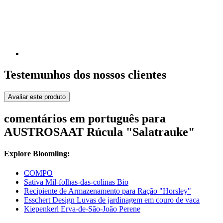
Testemunhos dos nossos clientes
Avaliar este produto
comentários em português para
AUSTROSAAT Rúcula "Salatrauke"
Explore Bloomling:
COMPO
Sativa Mil-folhas-das-colinas Bio
Recipiente de Armazenamento para Ração "Horsley"
Esschert Design Luvas de jardinagem em couro de vaca
Kiepenkerl Erva-de-São-João Perene