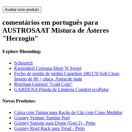
Avaliar este produto
comentários em português para
AUSTROSAAT Mistura de Ásteres
"Herzogin"
Explore Bloomling:
Scheurich
Kiepenkerl Cenoura Short 'N Sweet
Fecho de portão de jardim Camelion 180/170 Soft Close,
ângulo de 80 + placa, Antracite mate
ReinSaat Girassol "Gold Coin"
GARDENA Pistola de Limpeza Comfort ecoPulse
Novos Produtos:
Caixa com Tampa para Ração de Cão com Copo Medidor
Gozney Venture Turning Peel
Gozney Suporte para Dome (Gen 2) - Preto
Gozney Roof Rack para Tread - Preto