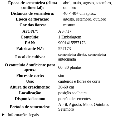
Época de sementeira (clima
abril, maio, agosto, setembro,
continental):
outubro
Distância de sementeira:
40 × 40+ cm aprox.
Época de floração:
agosto, setembro, outubro
Cor das flores:
mistura
Art.-N.º:
AS-717
Conteúdo:
1 Embalagem
EAN:
9001415557173
Fabricante N.º:
557173
sementeira direta, sementeira
Local de cultivo:
antecipada
O conteúdo é suficiente para
60–80 plantas
aprox.:
Flores de corte:
sim
Uso:
canteiros e flores de corte
Altura de crescimento:
30-60 cm
Localização:
posição soalheira
Disponível como:
porção de sementes
Abril, Agosto, Maio, Outubro,
Período de sementeira:
Setembro
Informações legais