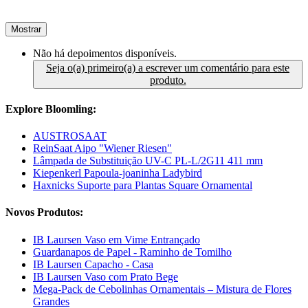
Mostrar
Não há depoimentos disponíveis.
Seja o(a) primeiro(a) a escrever um comentário para este
produto.
Explore Bloomling:
AUSTROSAAT
ReinSaat Aipo "Wiener Riesen"
Lâmpada de Substituição UV-C PL-L/2G11 411 mm
Kiepenkerl Papoula-joaninha Ladybird
Haxnicks Suporte para Plantas Square Ornamental
Novos Produtos:
IB Laursen Vaso em Vime Entrançado
Guardanapos de Papel - Raminho de Tomilho
IB Laursen Capacho - Casa
IB Laursen Vaso com Prato Bege
Mega-Pack de Cebolinhas Ornamentais – Mistura de Flores
Grandes