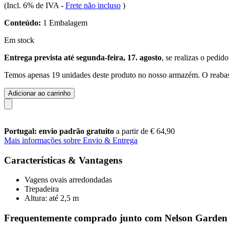
(Incl. 6% de IVA
-
Frete não incluso
)
Conteúdo:
1 Embalagem
Em stock
Entrega prevista até segunda-feira, 17. agosto
, se realizas o pedid
Temos apenas 19 unidades deste produto no nosso armazém. O reabast
Adicionar ao carrinho
Portugal: envio padrão gratuito
a partir de € 64,90
Mais informações sobre Envio & Entrega
Características & Vantagens
Vagens ovais arredondadas
Trepadeira
Altura: até 2,5 m
Frequentemente comprado junto com Nelson Garden V