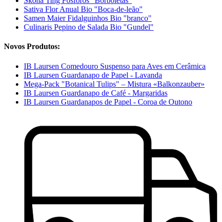
Sköna Ting Fósforos "Borboletas"
Sativa Flor Anual Bio "Boca-de-leão"
Samen Maier Fidalguinhos Bio "branco"
Culinaris Pepino de Salada Bio "Gundel"
Novos Produtos:
IB Laursen Comedouro Suspenso para Aves em Cerâmica
IB Laursen Guardanapo de Papel - Lavanda
Mega-Pack "Botanical Tulips" – Mistura «Balkonzauber»
IB Laursen Guardanapo de Café - Margaridas
IB Laursen Guardanapos de Papel - Coroa de Outono