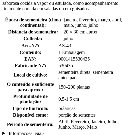
saborosa cozida a vapor ou estufada, como acompanhamento,
finamente cortada em saladas ou em guisados.
Época de sementeira (clima
janeiro, fevereiro, março, abril,
continental):
maio, junho, julho
Distância de sementeira:
20 × 30 cm aprox.
Colheita:
julho
Art.-N.º:
AS-43
Conteúdo:
1 Embalagem
EAN:
9001415530435
Fabricante N.º:
530435
sementeira direta, sementeira
Local de cultivo:
antecipada
O conteúdo é suficiente
150–200 plantas
para aprox.:
Profundidade de
0,5-1,5 cm
plantação:
Tipo de hortícola:
brássicas
Disponível como:
porção de sementes
Abril, Fevereiro, Janeiro, Julho,
Período de sementeira:
Junho, Março, Maio
Informações legais