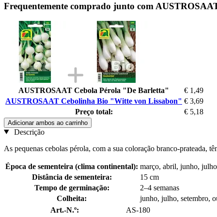
Frequentemente comprado junto com AUSTROSAAT C
AUSTROSAAT Cebola Pérola "De Barletta"
€ 1,49
AUSTROSAAT Cebolinha Bio "Witte von Lissabon"
€ 3,69
Preço total:
€ 5,18
Adicionar ambos ao carrinho
Descrição
As pequenas cebolas pérola, com a sua coloração branco-prateada, t
Época de sementeira (clima continental):
março, abril, junho, julho
Distância de sementeira:
15 cm
Tempo de germinação:
2–4 semanas
Colheita:
junho, julho, setembro, 
Art.-N.º:
AS-180