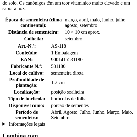
do solo. Os canónigos têm um teor vitamínico muito elevado e um
sabor a noz.
Época de sementeira (clima
março, abril, maio, junho, julho,
continental):
agosto, setembro
Distância de sementeira:
10 × 10 cm aprox.
Colheita:
setembro
Art.-N.º:
AS-118
Conteúdo:
1 Embalagem
EAN:
9001415531180
Fabricante N.º:
531180
Local de cultivo:
sementeira direta
Profundidade de
1-2 cm
plantação:
Localização:
posição soalheira
Tipo de hortícola:
hortícolas de folha
Disponível como:
porção de sementes
Período de
Abril, Agosto, Julho, Junho, Março, Maio,
sementeira:
Setembro
Informações legais
Combina com