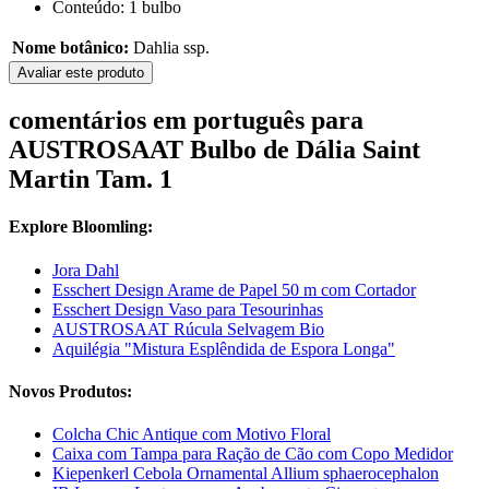
Conteúdo: 1 bulbo
Nome botânico:
Dahlia ssp.
Avaliar este produto
comentários em português para
AUSTROSAAT Bulbo de Dália Saint
Martin Tam. 1
Explore Bloomling:
Jora Dahl
Esschert Design Arame de Papel 50 m com Cortador
Esschert Design Vaso para Tesourinhas
AUSTROSAAT Rúcula Selvagem Bio
Aquilégia "Mistura Esplêndida de Espora Longa"
Novos Produtos:
Colcha Chic Antique com Motivo Floral
Caixa com Tampa para Ração de Cão com Copo Medidor
Kiepenkerl Cebola Ornamental Allium sphaerocephalon