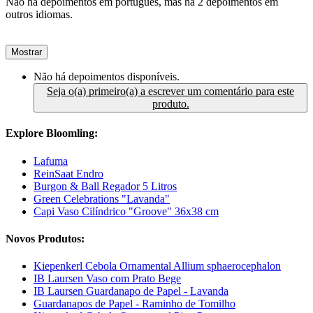
Não há depoimentos em português, mas há 2 depoimentos em
outros idiomas.
Mostrar
Não há depoimentos disponíveis.
Seja o(a) primeiro(a) a escrever um comentário para este
produto.
Explore Bloomling:
Lafuma
ReinSaat Endro
Burgon & Ball Regador 5 Litros
Green Celebrations "Lavanda"
Capi Vaso Cilíndrico "Groove" 36x38 cm
Novos Produtos:
Kiepenkerl Cebola Ornamental Allium sphaerocephalon
IB Laursen Vaso com Prato Bege
IB Laursen Guardanapo de Papel - Lavanda
Guardanapos de Papel - Raminho de Tomilho