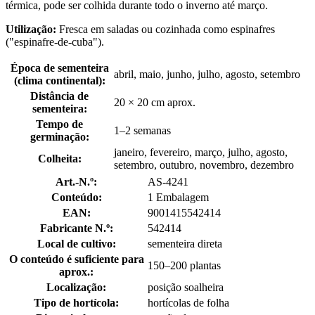
térmica, pode ser colhida durante todo o inverno até março.
Utilização:
Fresca em saladas ou cozinhada como espinafres
("espinafre-de-cuba").
Época de sementeira
abril, maio, junho, julho, agosto, setembro
(clima continental):
Distância de
20 × 20 cm aprox.
sementeira:
Tempo de
1–2 semanas
germinação:
janeiro, fevereiro, março, julho, agosto,
Colheita:
setembro, outubro, novembro, dezembro
Art.-N.º:
AS-4241
Conteúdo:
1 Embalagem
EAN:
9001415542414
Fabricante N.º:
542414
Local de cultivo:
sementeira direta
O conteúdo é suficiente para
150–200 plantas
aprox.:
Localização:
posição soalheira
Tipo de hortícola:
hortícolas de folha